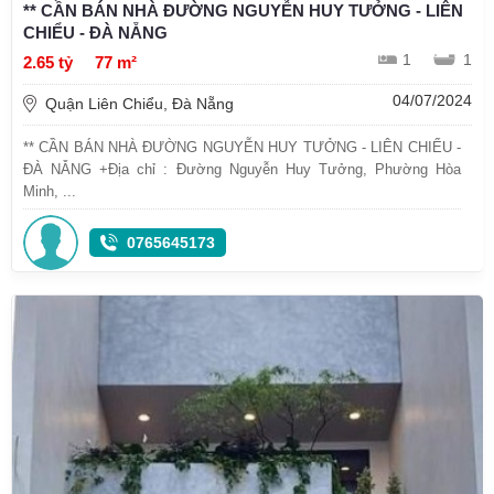
** CẦN BÁN NHÀ ĐƯỜNG NGUYỄN HUY TƯỞNG - LIÊN
CHIỂU - ĐÀ NẴNG
1
1
2.65 tỷ
77 m²
04/07/2024
Quận Liên Chiểu, Đà Nẵng
** CẦN BÁN NHÀ ĐƯỜNG NGUYỄN HUY TƯỞNG - LIÊN CHIỂU -
ĐÀ NẴNG +Địa chỉ : Đường Nguyễn Huy Tưởng, Phường Hòa
Minh, ...
0765645173