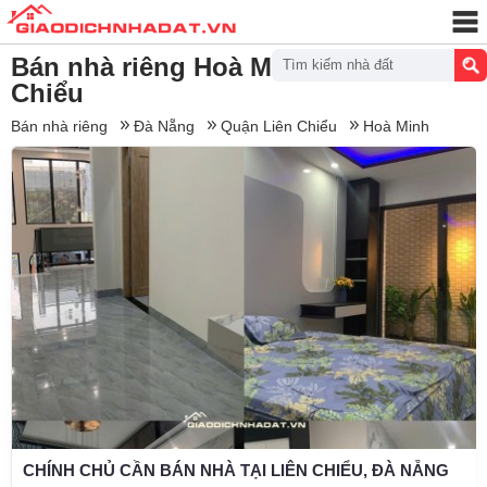
Bán nhà riêng Hoà Minh, Quận Liên
Tìm kiếm nhà đất
Chiểu
Bán nhà riêng
Đà Nẵng
Quận Liên Chiểu
Hoà Minh
CHÍNH CHỦ CẦN BÁN NHÀ TẠI LIÊN CHIỂU, ĐÀ NẴNG