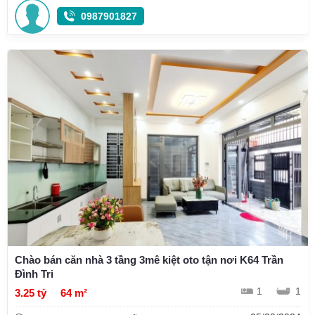
0987901827
Chào bán căn nhà 3 tầng 3mê kiệt oto tận nơi K64 Trần
Đình Tri
1
1
3.25 tỷ
64 m²