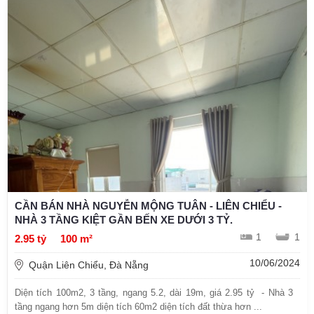
CẦN BÁN NHÀ NGUYỄN MỘNG TUÂN - LIÊN CHIỂU -
NHÀ 3 TẦNG KIỆT GẦN BẾN XE DƯỚI 3 TỶ.
1
1
2.95 tỷ
100 m²
10/06/2024
Quận Liên Chiểu, Đà Nẵng
Diện tích 100m2, 3 tầng, ngang 5.2, dài 19m, giá 2.95 tỷ - Nhà 3
tầng ngang hơn 5m diện tích 60m2 diện tích đất thừa hơn ...