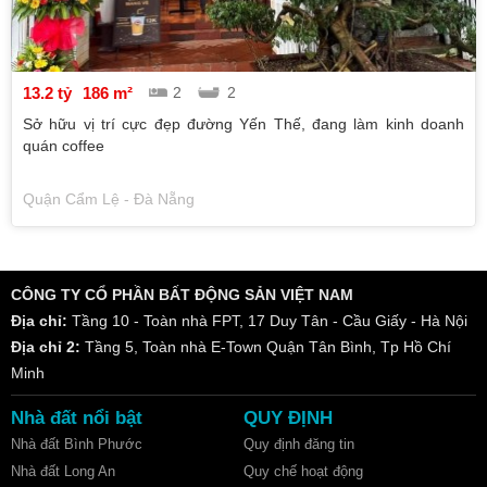
13.2 tỷ
186 m²
2
2
Sở hữu vị trí cực đẹp đường Yến Thế, đang làm kinh doanh
quán coffee
Quận Cẩm Lệ - Đà Nẵng
CÔNG TY CỔ PHẦN BẤT ĐỘNG SẢN VIỆT NAM
Địa chỉ:
Tầng 10 - Toàn nhà FPT, 17 Duy Tân - Cầu Giấy - Hà Nội
Địa chỉ 2:
Tầng 5, Toàn nhà E-Town Quận Tân Bình, Tp Hồ Chí
Minh
Nhà đất nổi bật
QUY ĐỊNH
Nhà đất Bình Phước
Quy định đăng tin
Nhà đất Long An
Quy chế hoạt động