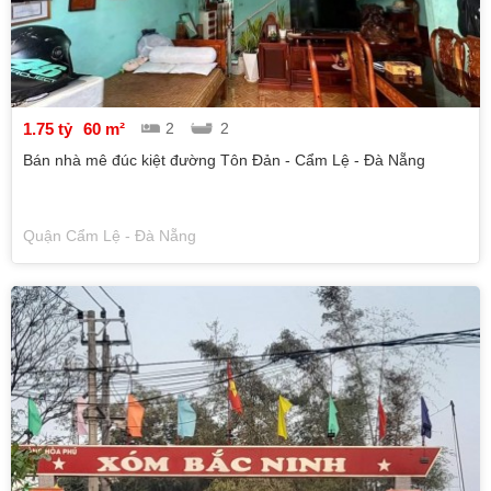
1.75 tỷ
60 m²
2
2
Bán nhà mê đúc kiệt đường Tôn Đản - Cẩm Lệ - Đà Nẵng
Quận Cẩm Lệ - Đà Nẵng