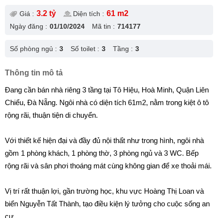
3.2 tỷ
61 m2
Giá :
Diện tích :
Ngày đăng :
01/10/2024
Mã tin :
714177
Số phòng ngủ :
3
Số toilet :
3
Tầng :
3
Thông tin mô tả
Đang cần bán nhà riêng 3 tầng tại Tô Hiệu, Hoà Minh, Quận Liên
Chiểu, Đà Nẵng. Ngôi nhà có diện tích 61m2, nằm trong kiệt ô tô
rộng rãi, thuận tiện di chuyển.
Với thiết kế hiện đại và đầy đủ nội thất như trong hình, ngôi nhà
gồm 1 phòng khách, 1 phòng thờ, 3 phòng ngủ và 3 WC. Bếp
rộng rãi và sân phơi thoáng mát cùng không gian để xe thoải mái.
Vị trí rất thuận lợi, gần trường học, khu vực Hoàng Thị Loan và
biển Nguyễn Tất Thành, tạo điều kiện lý tưởng cho cuộc sống an
cư.