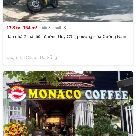
13.8 tỷ
154 m²
3
3
Bán nhà 2 mặt tiền đường Huy Cận, phường Hòa Cường Nam
Quận Hải Châu - Đà Nẵng