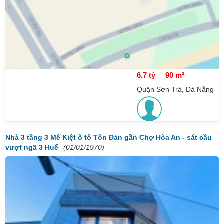
6.7 tỷ
90 m²
Quận Sơn Trà, Đà Nẵng
Nhà 3 tầng 3 Mê Kiệt ô tô Tôn Đản gần Chợ Hòa An - sát cầu
vượt ngã 3 Huế
(01/01/1970)