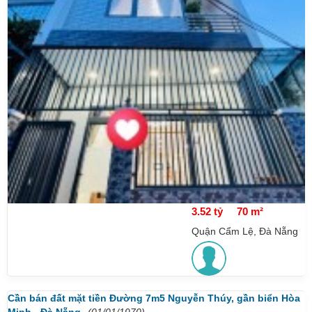
3.52 tỷ
70 m²
Quận Cẩm Lệ, Đà Nẵng
Cần bán đất mặt tiền Đường 7m5 Nguyễn Thúy, gần biển Hòa