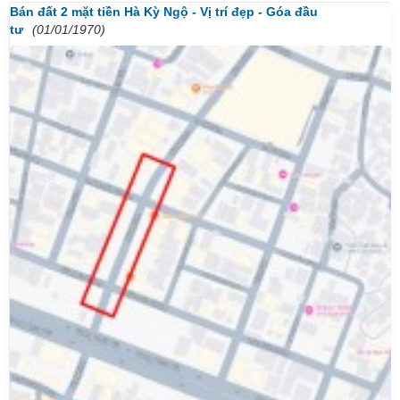
Bán đất 2 mặt tiền Hà Kỳ Ngộ - Vị trí đẹp - Góa đầu
tư
(01/01/1970)