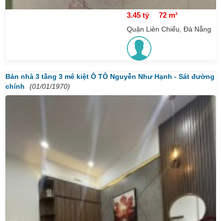
3.45 tỷ
72 m²
Quận Liên Chiểu, Đà Nẵng
Bán nhà 3 tầng 3 mê kiệt Ô TÔ Nguyễn Như Hạnh - Sát đường
chính
(01/01/1970)