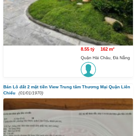
8.55 tỷ
162 m²
Quận Hải Châu, Đà Nẵng
Bán Lô đất 2 mặt tiền View Trung tâm Thương Mại Quận Liên
Chiểu
(01/01/1970)