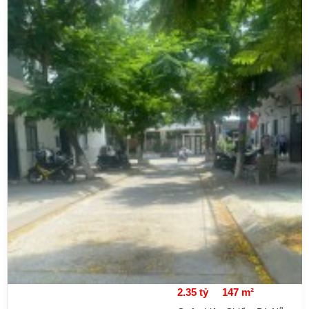
2.35 tỷ
147 m²