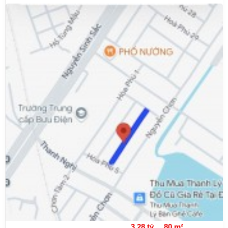
3.28 tỷ
80 m²