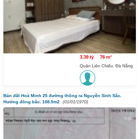
3.39 tỷ
76 m²
Quận Liên Chiểu, Đà Nẵng
Bán đất Hoà Minh 25 đường thông ra Nguyễn Sinh Sắc.
Hướng đông bắc. 108.5m2
(01/01/1970)