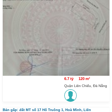
6.7 tỷ
120 m²
Quận Liên Chiểu, Đà Nẵng
Bán gấp: đất MT số 17 Hố Truông 1, Hoà Mình, Liên