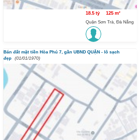
18.5 tỷ
125 m²
Quận Sơn Trà, Đà Nẵng
Bán đất mặt tiền Hòa Phú 7, gần UBND QUẬN - lô sạch
đẹp
(01/01/1970)