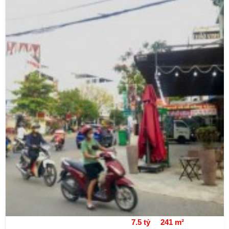
7.5 tỷ
241 m²