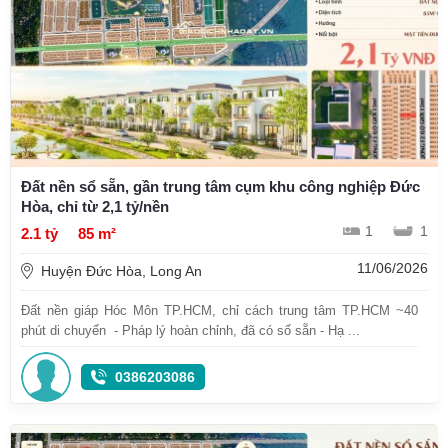
Đất nền sổ sẵn, gần trung tâm cụm khu công nghiệp Đức
Hòa, chỉ từ 2,1 tỷ/nền
1
1
2.1 tỷ
85 m²
11/06/2026
Huyện Đức Hòa, Long An
Đất nền giáp Hóc Môn TP.HCM, chỉ cách trung tâm TP.HCM ~40
phút di chuyển - Pháp lý hoàn chỉnh, đã có sổ sẵn - Hạ ...
0386203086