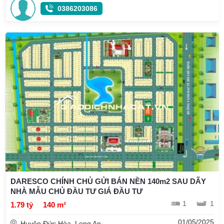
0386203086
DARESCO CHÍNH CHỦ GỬI BÁN NỀN 140m2 SAU DÃY
NHÀ MẪU CHỦ ĐẦU TƯ GIÁ ĐẦU TƯ
1
1
1.79 tỷ
140 m²
01/05/2025
Huyện Đức Hòa, Long An