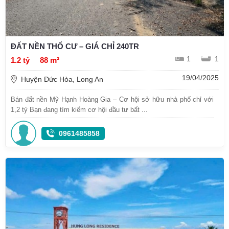
ĐẤT NỀN THỔ CƯ – GIÁ CHỈ 240TR
1
1
1.2 tỷ
88 m²
19/04/2025
Huyện Đức Hòa, Long An
Bán đất nền Mỹ Hạnh Hoàng Gia – Cơ hội sở hữu nhà phố chỉ với
1,2 tỷ Bạn đang tìm kiếm cơ hội đầu tư bất ...
0961485858