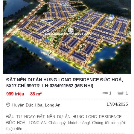
ĐẤT NỀN DỰ ÁN HƯNG LONG RESIDENCE ĐỨC HOÀ,
5X17 CHỈ 999TR. LH:0364911562 (MS.NHI)
1
1
999 triệu
85 m²
17/04/2025
Huyện Đức Hòa, Long An
ĐẦU TƯ NGAY ĐẤT NỀN DỰ ÁN HƯNG LONG RESIDENCE -
ĐỨC HOÀ, LONG AN Chào quý khách hàng! Chúng tôi xin giới
thiệu đến ...