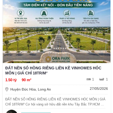
ĐẤT NỀN SỔ HỒNG RIÊNG LIỀN KỀ VINHOMES HÓC
MÔN | GIÁ CHỈ 18TR/M²
1
1
1.50 tỷ
90 m²
27/05/2026
Huyện Đức Hòa, Long An
ĐẤT NỀN SỔ HỒNG RIÊNG LIỀN KỀ VINHOMES HÓC MÔN | GIÁ
CHỈ 18TR/M² Cơ hội vàng sở hữu đất nền khu Tây Bắc TP.HCM ...