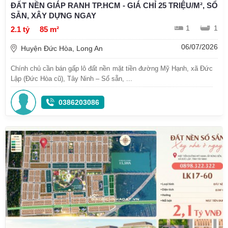
ĐẤT NỀN GIÁP RANH TP.HCM - GIÁ CHỈ 25 TRIỆU/M², SỔ
SẴN, XÂY DỰNG NGAY
1
1
2.1 tỷ
85 m²
06/07/2026
Huyện Đức Hòa, Long An
Chính chủ cần bán gấp lô đất nền mặt tiền đường Mỹ Hạnh, xã Đức
Lập (Đức Hòa cũ), Tây Ninh – Sổ sẵn, ...
0386203086