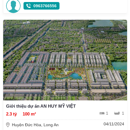
0963766556
Giới thiệu dự án AN HUY MỸ VIỆT
1
1
2.3 tỷ
100 m²
04/11/2024
Huyện Đức Hòa, Long An