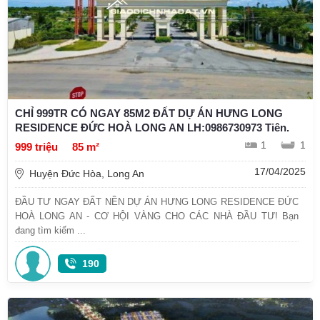
CHỈ 999TR CÓ NGAY 85M2 ĐẤT DỰ ÁN HƯNG LONG
RESIDENCE ĐỨC HOÀ LONG AN LH:0986730973 Tiên.
1
1
999 triệu
85 m²
17/04/2025
Huyện Đức Hòa, Long An
ĐẦU TƯ NGAY ĐẤT NỀN DỰ ÁN HƯNG LONG RESIDENCE ĐỨC
HOÀ LONG AN - CƠ HỘI VÀNG CHO CÁC NHÀ ĐẦU TƯ! Bạn
đang tìm kiếm ...
190