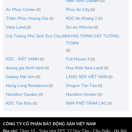
Hiển Vinh Garden
(0)
An Phúc Center
Phúc An City
(0)
(0)
Thiên Phúc Hoàng Gia
KDC An Khang 2
(0)
(0)
Vista Land
Dự án HHome
(0)
(0)
Cát Tường Phú Sinh Eco City
HƯNG THỊNH CÁT TƯỜNG
(0)
TOWN
(0)
KDC - ĐẤT XANH
Full House 3
(0)
(0)
duong gia thịnh land
Hoa Khải New Land
(0)
(0)
Galaxy Hải Sơn
LÀNG SEN VIỆT NAM
(0)
(0)
Hưng Long Residence
Dragon Tân Tạo
(0)
(0)
Hamilton Garden
Hamilton Greder
(0)
(0)
KDC Tân Đức
NHÀ PHỐ TRÀM LẠC
(0)
(0)
CÔNG TY CỔ PHẦN BẤT ĐỘNG SẢN VIỆT NAM
Địa chỉ:
Tầng 10 - Toàn nhà FPT, 17 Duy Tân - Cầu Giấy - Hà Nội