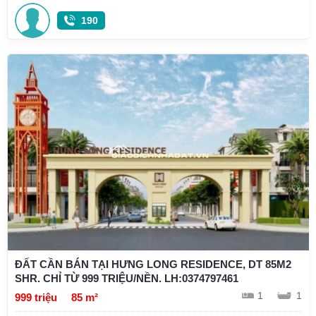
190
ĐẤT CẦN BÁN TẠI HƯNG LONG RESIDENCE, DT 85M2
SHR. CHỈ TỪ 999 TRIỆU/NỀN. LH:0374797461
1
1
999 triệu
85 m²