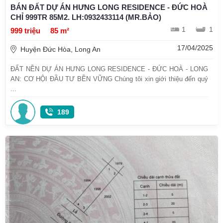
BÁN ĐẤT DỰ ÁN HƯNG LONG RESIDENCE - ĐỨC HOÀ
CHỈ 999TR 85M2. LH:0932433114 (MR.BẢO)
1
1
999 triệu
85 m²
17/04/2025
Huyện Đức Hòa, Long An
ĐẤT NỀN DỰ ÁN HƯNG LONG RESIDENCE - ĐỨC HOÀ - LONG
AN: CƠ HỘI ĐẦU TƯ BỀN VỮNG Chúng tôi xin giới thiệu đến quý
...
189