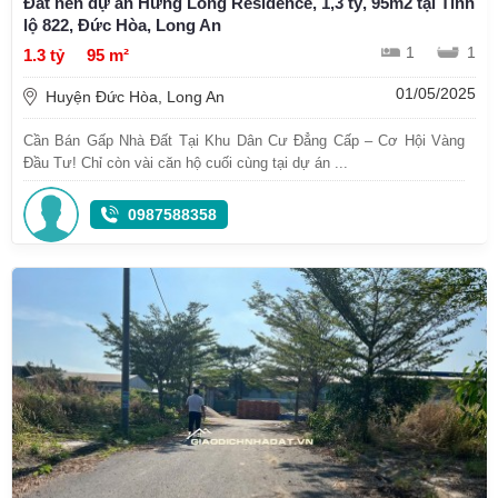
Đất nền dự án Hưng Long Residence, 1,3 tỷ, 95m2 tại Tỉnh
lộ 822, Đức Hòa, Long An
1
1
1.3 tỷ
95 m²
01/05/2025
Huyện Đức Hòa, Long An
Cần Bán Gấp Nhà Đất Tại Khu Dân Cư Đẳng Cấp – Cơ Hội Vàng
Đầu Tư! Chỉ còn vài căn hộ cuối cùng tại dự án ...
0987588358