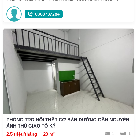
0368737284
PHÒNG TRỌ NỘI THẤT CƠ BẢN ĐƯỜNG GẦN NGUYỄN
ẢNH THỦ GIAO TÔ KÝ
1
1
2.5 triệu/tháng
20 m²