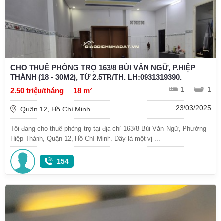
CHO THUÊ PHÒNG TRỌ 163/8 BÙI VĂN NGỮ, P.HIỆP
THÀNH (18 - 30M2), TỪ 2.5TR/TH. LH:0931319390.
1
1
2.50 triệu/tháng
18 m²
23/03/2025
Quận 12, Hồ Chí Minh
Tôi đang cho thuê phòng trọ tại địa chỉ 163/8 Bùi Văn Ngữ, Phường
Hiệp Thành, Quận 12, Hồ Chí Minh. Đây là một vị ...
154