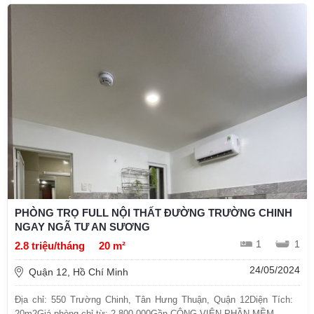
PHÒNG TRỌ FULL NỘI THẤT ĐƯỜNG TRƯỜNG CHINH
NGAY NGÃ TƯ AN SƯƠNG
1
1
2.8 triệu/tháng
20 m²
24/05/2024
Quận 12, Hồ Chí Minh
Địa chỉ: 550 Trường Chinh, Tân Hưng Thuận, Quận 12Diện Tích:
20m2Giá phòng chỉ từ: 2.800.000Gần CÔNG VIÊN PHẦN MỀM ...