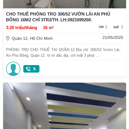
CHO THUÊ PHÒNG TRỌ 306/52 VƯỜN LÀI AN PHÚ
ĐÔNG 16M2 CHỈ 3TR2/TH. LH;0921699268.
1
1
3.20 triệu/tháng
16 m²
21/05/2025
Quận 12, Hồ Chí Minh
PHÒNG TRỌ CHO THUÊ TẠI QUẬN 12 Địa chỉ: 306/52 Vườn Lài,
An Phú Đông, Quận 12. Vị trí đắc địa, chỉ mất 3 phút ...
9.