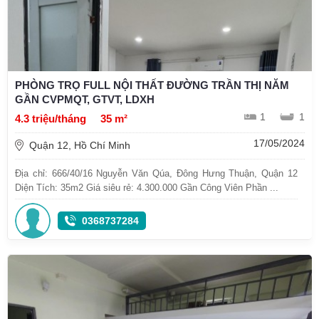
PHÒNG TRỌ FULL NỘI THẤT ĐƯỜNG TRẦN THỊ NĂM
GẦN CVPMQT, GTVT, LDXH
1
1
4.3 triệu/tháng
35 m²
17/05/2024
Quận 12, Hồ Chí Minh
Địa chỉ: 666/40/16 Nguyễn Văn Qúa, Đông Hưng Thuận, Quận 12
Diện Tích: 35m2 Giá siêu rẻ: 4.300.000 Gần Công Viên Phần ...
0368737284