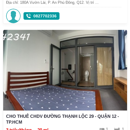
Địa chỉ: 180A Vườn Lài, P. An Phú Đông, Q12. Vị trí ...
0827702336
CHO THUÊ CHDV ĐƯỜNG THẠNH LỘC 29 - QUẬN 12 -
TP.HCM
1
1
3 triệu/tháng
20 m²