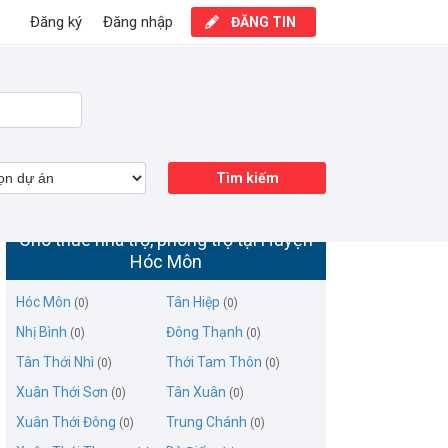
Đăng ký
Đăng nhập
ĐĂNG TIN
Tìm kiếm
Cho thuê nhà trọ, phòng trọ tại Huyện
Hóc Môn
Hóc Môn
Tân Hiệp
(0)
(0)
Nhị Bình
Đông Thạnh
(0)
(0)
Tân Thới Nhì
Thới Tam Thôn
(0)
(0)
Xuân Thới Sơn
Tân Xuân
(0)
(0)
Xuân Thới Đông
Trung Chánh
(0)
(0)