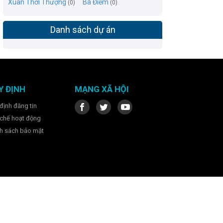
Xuân Thới Thượng
Bà Điểm
(0)
(0)
Danh sách dự án
Y ĐỊNH
MẠNG XÃ HỘI
định đăng tin
chế hoạt động
h sách bảo mật