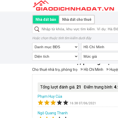
Nhà đất bán
Nhà đất cho thuê
Hoặc chọn thuộc tính tìm kiếm dưới đây
Cho thuê nhà trọ, phòng trọ
Cho thuê nhà trọ, phòng trọ
Hồ Chí Minh
Huyệ
Tổng lượt đánh giá.
21
Điểm trung bình:
4.
Phạm Huy Của
16:38 07/06/2021
Ngô Quang Thanh