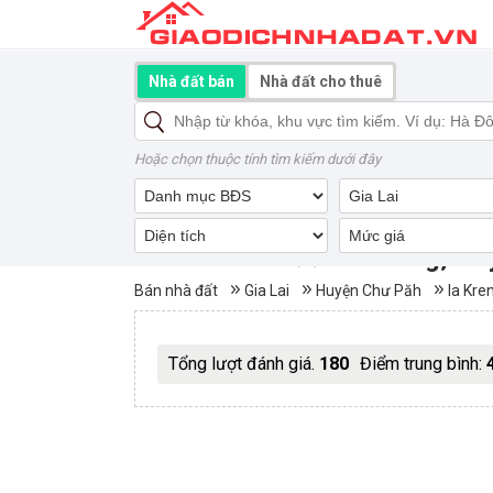
Nhà đất bán
Nhà đất cho thuê
Hoặc chọn thuộc tính tìm kiếm dưới đây
Mua bán nhà đất Ia Kreng, H
Bán nhà đất
Gia Lai
Huyện Chư Păh
Ia Kre
Tổng lượt đánh giá.
180
Điểm trung bình: