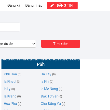
Đăng ký
Đăng nhập
ĐĂNG TIN
Tìm kiếm
Mua bán nhà đất tại Ia Kreng, Huyện Chư
Păh
Phú Hòa
Hà Tây
(0)
(0)
Ia Khươl
Ia Phí
(0)
(0)
Ia Ly
Ia Mơ Nông
(0)
(0)
Ia Kreng
Đăk Tơ Ver
(0)
(0)
Hòa Phú
Chư Đăng Ya
(0)
(0)