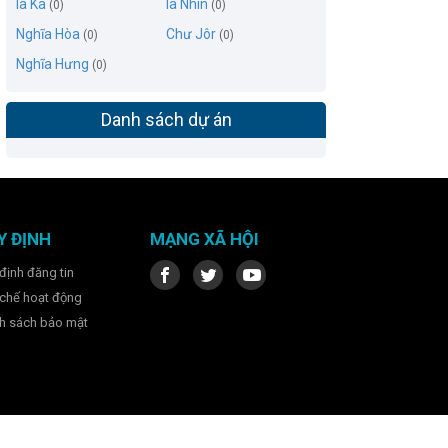
Ia Ka
Ia Nhin
(0)
(0)
Nghĩa Hòa
Chư Jôr
(0)
(0)
Nghĩa Hưng
(0)
Danh sách dự án
Y ĐỊNH
MẠNG XÃ HỘI
định đăng tin
chế hoạt động
h sách bảo mật