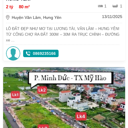
1
1
2 tỷ
80 m²
13/11/2025
Huyện Văn Lâm, Hưng Yên
LÔ ĐẤT ĐẸP NHƯ MƠ TẠI LƯƠNG TÀI, VĂN LÂM – HƯNG YÊN!
TỪ CỔNG CHỢ RA ĐẤT 300M – 30M RA TRỤC CHÍNH – ĐƯỜNG
xe ...
0869235166