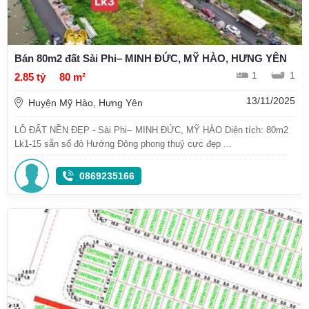
Bán 80m2 đất Sài Phi– MINH ĐỨC, MỸ HÀO, HƯNG YÊN
1
1
2.85 tỷ
80 m²
13/11/2025
Huyện Mỹ Hào, Hưng Yên
LÔ ĐẤT NỀN ĐẸP - Sài Phi– MINH ĐỨC, MỸ HÀO Diện tích: 80m2
Lk1-15 sẵn sổ đỏ Hướng Đông phong thuỷ cực đẹp ...
0869235166