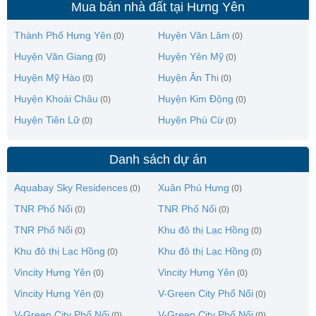
Mua bán nhà đất tại Hưng Yên
Thành Phố Hưng Yên
Huyện Văn Lâm
(0)
(0)
Huyện Văn Giang
Huyện Yên Mỹ
(0)
(0)
Huyện Mỹ Hào
Huyện Ân Thi
(0)
(0)
Huyện Khoái Châu
Huyện Kim Động
(0)
(0)
Huyện Tiên Lữ
Huyện Phù Cừ
(0)
(0)
Danh sách dự án
Aquabay Sky Residences
Xuân Phú Hưng
(0)
(0)
TNR Phố Nối
TNR Phố Nối
(0)
(0)
TNR Phố Nối
Khu đô thị Lạc Hồng
(0)
(0)
Khu đô thị Lạc Hồng
Khu đô thị Lạc Hồng
(0)
(0)
Vincity Hưng Yên
Vincity Hưng Yên
(0)
(0)
Vincity Hưng Yên
V-Green City Phố Nối
(0)
(0)
V-Green City Phố Nối
V-Green City Phố Nối
(0)
(0)