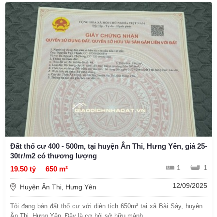
Đất thổ cư 400 - 500m, tại huyện Ân Thi, Hưng Yên, giá 25-
30tr/m2 có thương lượng
1
1
19.50 tỷ
650 m²
12/09/2025
Huyện Ân Thi, Hưng Yên
Tôi đang bán đất thổ cư với diện tích 650m² tại xã Bãi Sậy, huyện
Ân Thi, Hưng Yên. Đây là cơ hội sở hữu mảnh ...