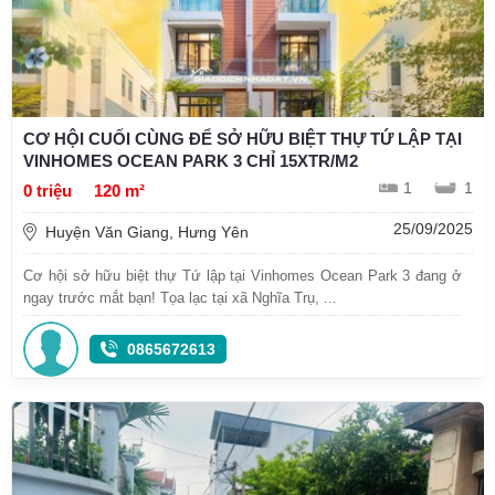
CƠ HỘI CUỐI CÙNG ĐỂ SỞ HỮU BIỆT THỰ TỨ LẬP TẠI
VINHOMES OCEAN PARK 3 CHỈ 15XTR/M2
1
1
0 triệu
120 m²
25/09/2025
Huyện Văn Giang, Hưng Yên
Cơ hội sở hữu biệt thự Tứ lập tại Vinhomes Ocean Park 3 đang ở
ngay trước mắt bạn! Tọa lạc tại xã Nghĩa Trụ, ...
0865672613