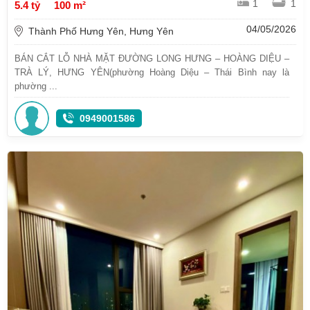
1
1
5.4 tỷ
100 m²
04/05/2026
Thành Phố Hưng Yên, Hưng Yên
BÁN CẮT LỖ NHÀ MẶT ĐƯỜNG LONG HƯNG – HOÀNG DIỆU –
TRÀ LÝ, HƯNG YÊN(phường Hoàng Diệu – Thái Bình nay là
phường ...
0949001586