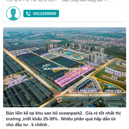
TỚI 30% – VỊ TRÍ SIÊU HOT!** Gần công viên trung tâm – ...
0812299090
Bán liền kề tại khu san hô oceanpark2 . Gía rẻ tốt nhất thị
trường ,triết khấu 25-30% . Nhiều phần quà hấp dẫn từ
chủ đầu tư . k chênh .