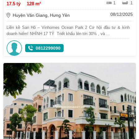
1
1
17.5 tỷ
128 m²
08/12/2025
Huyện Văn Giang, Hưng Yên
Liền kề San Hô – Vinhomes Ocean Park 2 Cơ hội đầu tư & kinh
doanh hiếm! NHỈNH 17 TỶ Triết khấu lên tới 30% , và ...
0812299090