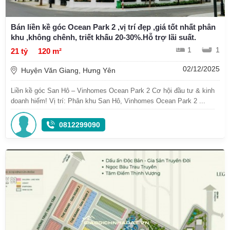
Bán liền kề góc Ocean Park 2 ,vị trí đẹp ,giá tốt nhất phân
khu ,không chênh, triết khấu 20-30%.Hỗ trợ lãi suất.
1
1
21 tỷ
120 m²
02/12/2025
Huyện Văn Giang, Hưng Yên
Liền kề góc San Hô – Vinhomes Ocean Park 2 Cơ hội đầu tư & kinh
doanh hiếm! Vị trí: Phân khu San Hô, Vinhomes Ocean Park 2 ...
0812299090