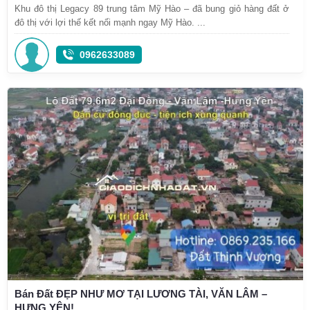
Khu đô thị Legacy 89 trung tâm Mỹ Hào – đã bung giỏ hàng đất ở
đô thị với lợi thế kết nối mạnh ngay Mỹ Hào. ...
0962633089
Bán Đất ĐẸP NHƯ MƠ TẠI LƯƠNG TÀI, VĂN LÂM –
HƯNG YÊN!