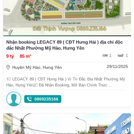
Nhận booking LEGACY 89 ( CĐT Hưng Hải ) địa chỉ độc
đắc Nhất Phường Mỹ Hào, Hưng Yên
1
1
9 tỷ
85 m²
29/11/2025
Huyện Mỹ Hào, Hưng Yên
1⃣ LEGACY 89 ( CĐT Hưng Hải ) Vị Trí Đắc Địa Nhất Phường Mỹ
Hào, Hưng Yên2⃣ Đã Nhận Booking, Mở Bán Chính Thức ...
0869235166