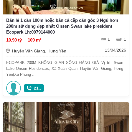
Bán lẻ 1 căn 100m hoặc bán cả cặp căn góc 3 Ngủ hơn
200m sử dụng đẹp nhất Onsen Swan lake president
Ecopark Lh:0979144000
1
1
10.90 tỷ
109 m²
13/04/2026
Huyện Văn Giang, Hưng Yên
ECOPARK 200M KHÔNG GIAN SỐNG ĐÁNG GIÁ Vị trí: Swan
Lake Onsen Residences, Xã Xuân Quan, Huyện Văn Giang, Hưng
Yên(Xã Phụng ...
21..