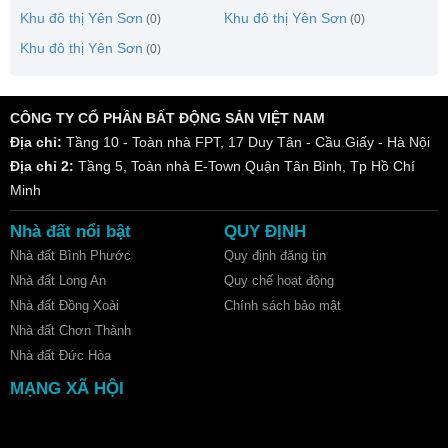
Khu đô thị Yên Sơn
Khu đô thị Yên Sơn
(0)
(0)
Khu đô thị Yên Sơn
(0)
CÔNG TY CỔ PHẦN BẤT ĐỘNG SẢN VIỆT NAM
Địa chỉ:
Tầng 10 - Toàn nhà FPT, 17 Duy Tân - Cầu Giấy - Hà Nội
Địa chỉ 2:
Tầng 5, Toàn nhà E-Town Quận Tân Bình, Tp Hồ Chí
Minh
Nhà đất nổi bật
QUY ĐỊNH
Nhà đất Bình Phước
Quy định đăng tin
Nhà đất Long An
Quy chế hoạt động
Nhà đất Đồng Xoài
Chính sách bảo mật
Nhà đất Chơn Thành
Nhà đất Đức Hòa
MẠNG XÃ HỘI