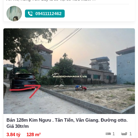
09411112462
Bán 128m Kim Ngưu . Tân Tiến, Văn Giang. Đường otto.
Giá 30tr/m
1
1
3.84 tỷ
128 m²