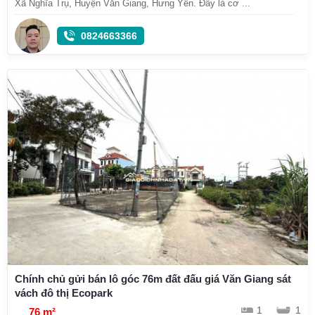
Xã Nghĩa Trụ, Huyện Văn Giang, Hưng Yên. Đây là cơ ...
0824663366
Chính chủ gửi bán lô góc 76m đất đấu giá Văn Giang sát
vách đô thị Ecopark
1
1
76 m²