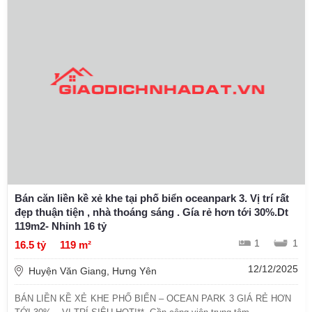
Bán căn liền kề xẻ khe tại phố biển oceanpark 3. Vị trí rất
đẹp thuận tiện , nhà thoáng sáng . Gía rẻ hơn tới 30%.Dt
119m2- Nhỉnh 16 tỷ
1
1
16.5 tỷ
119 m²
12/12/2025
Huyện Văn Giang, Hưng Yên
BÁN LIỀN KỀ XẺ KHE PHỐ BIỂN – OCEAN PARK 3 GIÁ RẺ HƠN