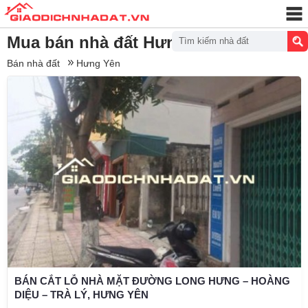
Mua bán nhà đất Hưng Yên
Tìm kiếm nhà đất
Bán nhà đất
Hưng Yên
BÁN CẮT LỖ NHÀ MẶT ĐƯỜNG LONG HƯNG – HOÀNG
DIỆU – TRÀ LÝ, HƯNG YÊN