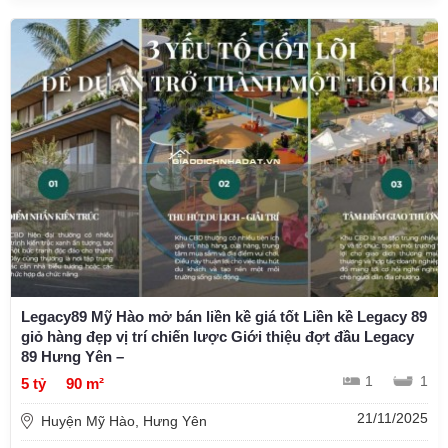
Legacy89 Mỹ Hào mở bán liền kề giá tốt Liền kề Legacy 89
giỏ hàng đẹp vị trí chiến lược Giới thiệu đợt đầu Legacy
89 Hưng Yên –
1
1
5 tỷ
90 m²
21/11/2025
Huyện Mỹ Hào, Hưng Yên