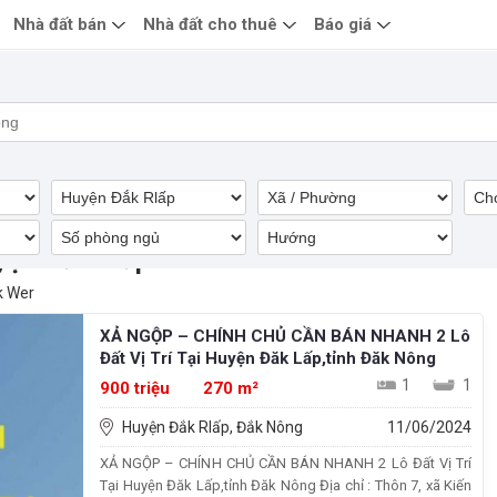
Nhà đất bán
Nhà đất cho thuê
Báo giá
yện Đắk Rlấp
k Wer
XẢ NGỘP – CHÍNH CHỦ CẦN BÁN NHANH 2 Lô
Đất Vị Trí Tại Huyện Đăk Lấp,tỉnh Đăk Nông
1
1
900 triệu
270 m²
Huyện Đắk Rlấp, Đắk Nông
11/06/2024
XẢ NGỘP – CHÍNH CHỦ CẦN BÁN NHANH 2 Lô Đất Vị Trí
Tại Huyện Đăk Lấp,tỉnh Đăk Nông Địa chỉ : Thôn 7, xã Kiến