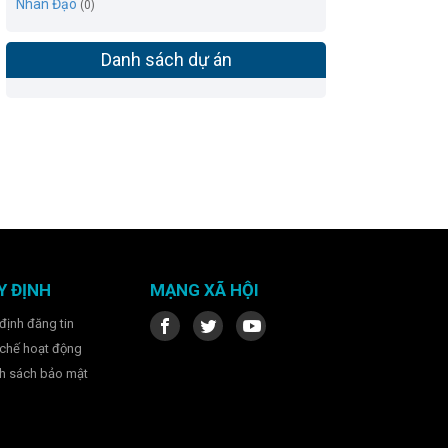
Nhân Đạo
(0)
Danh sách dự án
Y ĐỊNH
MẠNG XÃ HỘI
định đăng tin
chế hoạt động
h sách bảo mật