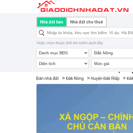
Nhà đất bán
Nhà đất cho thuê
Hoặc chọn thuộc tính tìm kiếm dưới đây
Mua bán nhà đất Đắk Wer, Hu
Bán nhà đất
Đắk Nông
Huyện Đắk Rlấp
Đắ