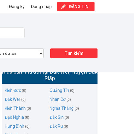
Đăng ký
Đăng nhập
ĐĂNG TIN
Tìm kiếm
Mua bán nhà đất tại Đắk Wer, Huyện Đắk
Rlấp
Kiến Đức
Quảng Tín
(0)
(0)
Đắk Wer
Nhân Cơ
(0)
(0)
Kiến Thành
Nghĩa Thắng
(0)
(0)
Đạo Nghĩa
Đắk Sin
(0)
(0)
Hưng Bình
Đắk Ru
(0)
(0)