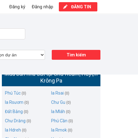
Đăng ký
Đăng nhập
ĐĂNG TIN
Tìm kiếm
Mua bán nhà đất tại Chư Rcăm, Huyện
Krông Pa
Phú Túc
Ia Rsai
(0)
(0)
Ia Rsươm
Chư Gu
(0)
(0)
Đất Bằng
Ia Mláh
(0)
(0)
Chư Drăng
Phú Cần
(0)
(0)
Ia Hdreh
Ia Rmok
(0)
(0)