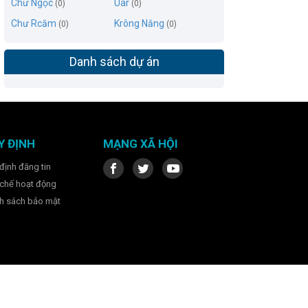
Chư Ngọc
Uar
(0)
(0)
Chư Rcăm
Krông Năng
(0)
(0)
Danh sách dự án
Y ĐỊNH
MẠNG XÃ HỘI
định đăng tin
chế hoạt động
h sách bảo mật