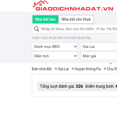
Nhà đất bán
Nhà đất cho thuê
Hoặc chọn thuộc tính tìm kiếm dưới đây
Mua bán nhà đất Chư Rcăm, 
Bán nhà đất
Gia Lai
Huyện Krông Pa
Chư 
Tổng lượt đánh giá.
326
Điểm trung bình: