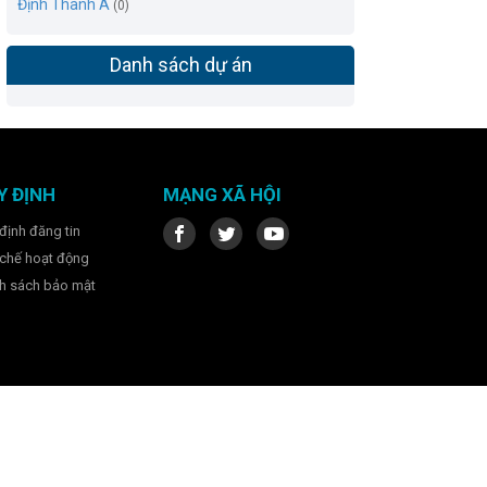
Định Thành A
(0)
Danh sách dự án
Y ĐỊNH
MẠNG XÃ HỘI
định đăng tin
chế hoạt động
h sách bảo mật