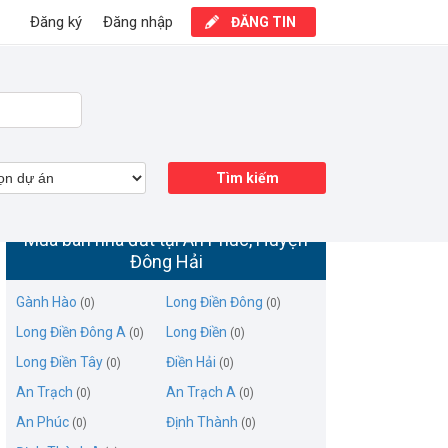
Đăng ký
Đăng nhập
ĐĂNG TIN
Tìm kiếm
Mua bán nhà đất tại An Phúc, Huyện
Đông Hải
Gành Hào
Long Điền Đông
(0)
(0)
Long Điền Đông A
Long Điền
(0)
(0)
Long Điền Tây
Điền Hải
(0)
(0)
An Trạch
An Trạch A
(0)
(0)
An Phúc
Định Thành
(0)
(0)