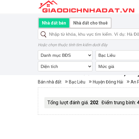
Nhà đất bán
Nhà đất cho thuê
Hoặc chọn thuộc tính tìm kiếm dưới đây
Mua bán nhà đất An Phúc, Hu
Bán nhà đất
Bạc Liêu
Huyện Đông Hải
An 
Tổng lượt đánh giá.
202
Điểm trung bình: