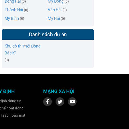
Đông Hải
Mỹ Đông
(0)
(0)
Thành Hải
Văn Hải
(0)
(0)
Mỹ Bình
Mỹ Hải
(0)
(0)
Danh sách dự án
Khu đô thị mới Đông
Bắc K1
(0)
Y ĐỊNH
MẠNG XÃ HỘI
định đăng tin
chế hoạt động
h sách bảo mật