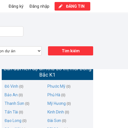
Đăng ký
Đăng nhập
ĐĂNG TIN
Tìm kiếm
Bán đất nền dự án Khu đô thị mới Đông
Bắc K1
Đô Vinh
Phước Mỹ
(0)
(0)
Bảo An
Phủ Hà
(0)
(0)
Thanh Sơn
Mỹ Hương
(0)
(0)
Tấn Tài
Kinh Dinh
(0)
(0)
Đạo Long
Đài Sơn
(0)
(0)