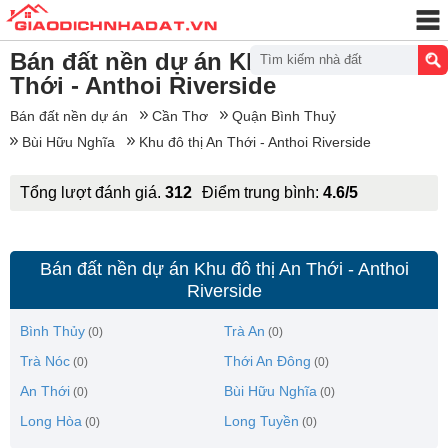
Bán đất nền dự án Khu đô thị An
Tìm kiếm nhà đất
Thới - Anthoi Riverside
Bán đất nền dự án
Cần Thơ
Quận Bình Thuỷ
Bùi Hữu Nghĩa
Khu đô thị An Thới - Anthoi Riverside
Tổng lượt đánh giá.
312
Điểm trung bình:
4.6/5
Bán đất nền dự án Khu đô thị An Thới - Anthoi
Riverside
Bình Thủy
Trà An
(0)
(0)
Trà Nóc
Thới An Đông
(0)
(0)
An Thới
Bùi Hữu Nghĩa
(0)
(0)
Long Hòa
Long Tuyền
(0)
(0)