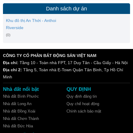
Danh sách dự án
Khu đô thị An Thới - Anthoi
Riverside
(0)
CÔNG TY CỔ PHẦN BẤT ĐỘNG SẢN VIỆT NAM
Địa chỉ:
Tầng 10 - Toàn nhà FPT, 17 Duy Tân - Cầu Giấy - Hà Nội
Địa chỉ 2:
Tầng 5, Toàn nhà E-Town Quận Tân Bình, Tp Hồ Chí
Minh
Nhà đất nổi bật
QUY ĐỊNH
Nhà đất Bình Phước
Quy định đăng tin
Nhà đất Long An
Quy chế hoạt động
Nhà đất Đồng Xoài
Chính sách bảo mật
Nhà đất Chơn Thành
Nhà đất Đức Hòa