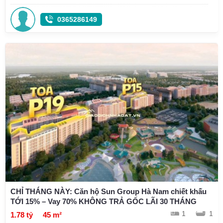
0365286149
CHỈ THÁNG NÀY: Căn hộ Sun Group Hà Nam chiết khấu
TỚI 15% – Vay 70% KHÔNG TRẢ GỐC LÃI 30 THÁNG
1
1
1.78 tỷ
45 m²