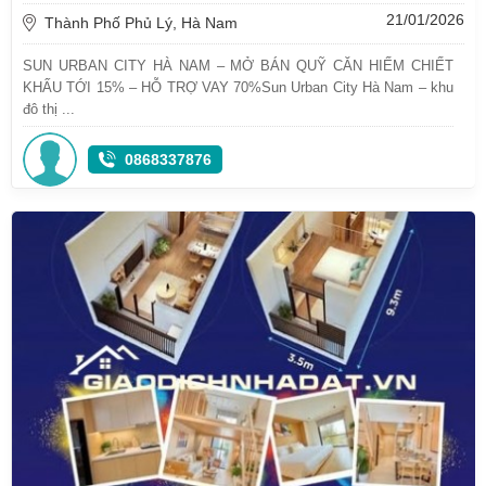
21/01/2026
Thành Phố Phủ Lý, Hà Nam
SUN URBAN CITY HÀ NAM – MỞ BÁN QUỸ CĂN HIẾM CHIẾT
KHẤU TỚI 15% – HỖ TRỢ VAY 70%Sun Urban City Hà Nam – khu
đô thị ...
0868337876