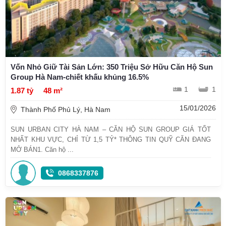
Vốn Nhỏ Giữ Tài Sản Lớn: 350 Triệu Sở Hữu Căn Hộ Sun
Group Hà Nam-chiết khấu khủng 16.5%
1
1
1.87 tỷ
48 m²
15/01/2026
Thành Phố Phủ Lý, Hà Nam
SUN URBAN CITY HÀ NAM – CĂN HỘ SUN GROUP GIÁ TỐT
NHẤT KHU VỰC, CHỈ TỪ 1,5 TỶ* THÔNG TIN QUỸ CĂN ĐANG
MỞ BÁN1. Căn hộ ...
0868337876