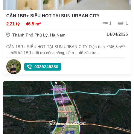
CĂN 1BR+ SIÊU HOT TẠI SUN URBAN CITY
1
1
2.21 tỷ
46.5 m²
14/04/2026
Thành Phố Phủ Lý, Hà Nam
CĂN 1BR+ SIÊU HOT TẠI SUN URBAN CITY Diện tích: **46,3m²**
– thiết kế 1BR+ tối ưu công năng, dễ ở – dễ đầu tư ...
0339249380