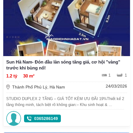
Sun Hà Nam- Đón đầu làn sóng tăng giá, cơ hội "vàng"
trước khi bùng nổ!
1
1
1.2 tỷ
30 m²
24/03/2026
Thành Phố Phủ Lý, Hà Nam
STUDIO DUPLEX 2 TẦNG – GIÁ TỐT KÈM ƯU ĐÃI 19%Thiết kế 2
tầng thông minh, tách biệt rõ không gian:– Khu sinh hoạt & ...
0365286149