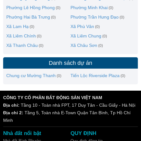
Phường Lê Hồng Phong
Phường Minh Khai
(0)
(0)
Phường Hai Bà Trưng
Phường Trần Hưng Đạo
(0)
(0)
Xã Lam Hạ
Xã Phù Vân
(0)
(0)
Xã Liêm Chính
Xã Liêm Chung
(0)
(0)
Xã Thanh Châu
Xã Châu Sơn
(0)
(0)
Danh sách dự án
Chung cư Mường Thanh
Tiến Lộc Riverside Plaza
(0)
(0)
CÔNG TY CỔ PHẦN BẤT ĐỘNG SẢN VIỆT NAM
Địa chỉ:
Tầng 10 - Toàn nhà FPT, 17 Duy Tân - Cầu Giấy - Hà Nội
Địa chỉ 2:
Tầng 5, Toàn nhà E-Town Quận Tân Bình, Tp Hồ Chí
Minh
Nhà đất nổi bật
QUY ĐỊNH
Nhà đất Bình Phước
Quy định đăng tin