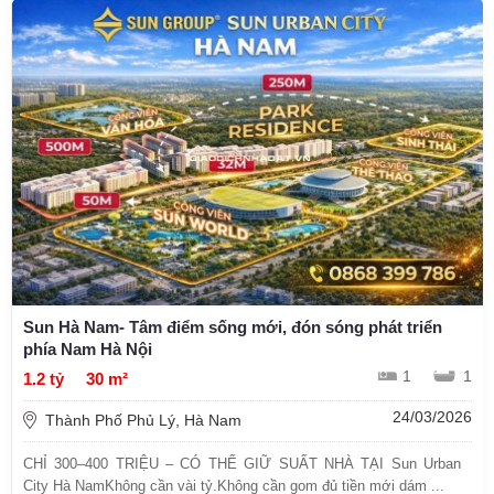
Sun Hà Nam- Tâm điểm sống mới, đón sóng phát triển
phía Nam Hà Nội
1
1
1.2 tỷ
30 m²
24/03/2026
Thành Phố Phủ Lý, Hà Nam
CHỈ 300–400 TRIỆU – CÓ THỂ GIỮ SUẤT NHÀ TẠI Sun Urban
City Hà NamKhông cần vài tỷ.Không cần gom đủ tiền mới dám ...