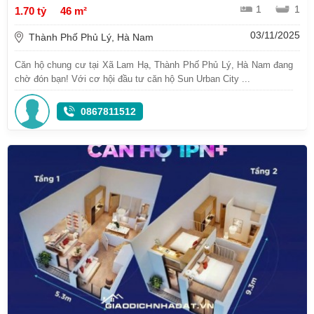
1
1
1.70 tỷ
46 m²
03/11/2025
Thành Phố Phủ Lý, Hà Nam
Căn hộ chung cư tại Xã Lam Hạ, Thành Phố Phủ Lý, Hà Nam đang
chờ đón bạn! Với cơ hội đầu tư căn hộ Sun Urban City ...
0867811512