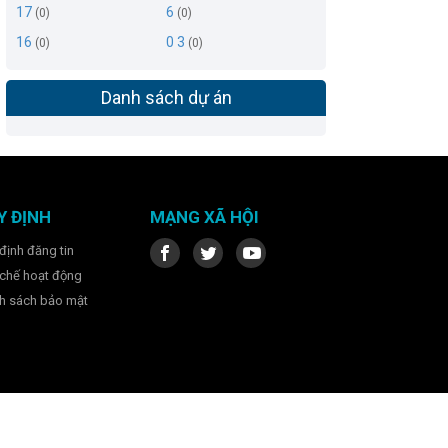
17
6
(0)
(0)
16
0 3
(0)
(0)
Danh sách dự án
Y ĐỊNH
MẠNG XÃ HỘI
định đăng tin
chế hoạt động
h sách bảo mật