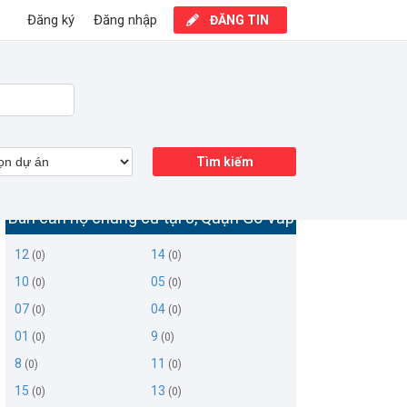
Đăng ký
Đăng nhập
ĐĂNG TIN
Tìm kiếm
Bán căn hộ chung cư tại 8, Quận Gò Vấp
12
14
(0)
(0)
10
05
(0)
(0)
07
04
(0)
(0)
01
9
(0)
(0)
8
11
(0)
(0)
15
13
(0)
(0)