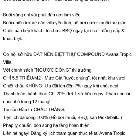
Buổi sáng chỉ vài phút đến nơi làm việc.
Buổi chiều trở về căn villa yên tĩnh, hồ bơi nước muối thư giãn.
Cuối tuần tiếp khách, tổ chức BBQ ngay tại nhà – đẳng cấp &
khác biệt.
Cơ hội sở hữu ĐẤT NỀN BIỆT THỰ COMPOUND Avana Tropic
Villa
Với chính sách "NGƯỢC DÒNG" thị trường
CHỈ 5,9 TRIỆU/M2 - Mức Giá "tuyệt chủng", tốt nhất khu vực!
Chiết khấu KHỦNG: Ưu đãi lên đến 7% ngay khi chốt deal
Thanh toán thảnh thơi: Chỉ 20% đợt 1 sở hữu ngay. Phần còn lại
chia nhỏ trong 12 tháng!
Tài sản Đầu tư CHẮC THẮNG:
Tiện ích đã xong 100% (Hồ bơi muối, BBQ, sân Pickleball...)
Pháp lý chuẩn, đón sóng hạ tầng hoàn thiện
Liên hệ ngay! Đăng ký lịch tham quan thực tế tại Avana Tropic