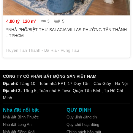
4.80 tỷ
120 m²
3
5
‼NHÀ PHỐ/BIỆT THỰ SALACIA VILLAS PHƯỜNG TÂN THÀNH
- TPHCM
Huyện Tân Thành - Bà Rịa - Vũng Tàu
CÔNG TY CỔ PHẦN BẤT ĐỘNG SẢN VIỆT NAM
Địa chỉ:
Tầng 10 - Toàn nhà FPT, 17 Duy Tân - Cầu Giấy - Hà Nội
Địa chỉ 2:
Tầng 5, Toàn nhà E-Town Quận Tân Bình, Tp Hồ Chí
Minh
Nhà đất nổi bật
QUY ĐỊNH
Nhà đất Bình Phước
Quy định đăng tin
Nhà đất Long An
Quy chế hoạt động
Nhà đất Đồng Xoài
Chính sách bảo mật