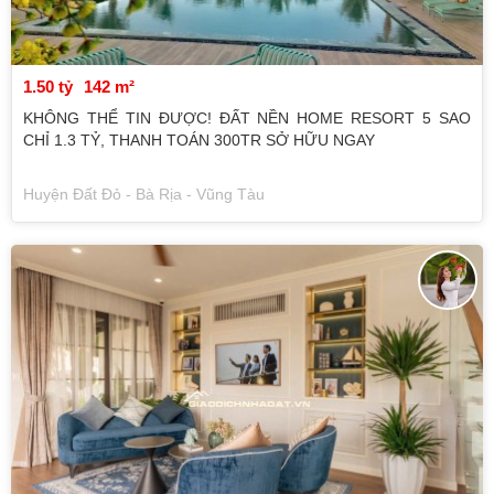
1.50 tỷ
142 m²
KHÔNG THỂ TIN ĐƯỢC! ĐẤT NỀN HOME RESORT 5 SAO
CHỈ 1.3 TỶ, THANH TOÁN 300TR SỞ HỮU NGAY
Huyện Đất Đỏ - Bà Rịa - Vũng Tàu