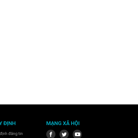
Y ĐỊNH
MẠNG XÃ HỘI
định đăng tin