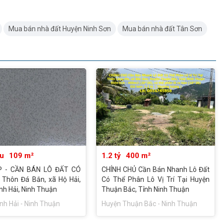
Mua bán nhà đất Huyện Ninh Sơn
Mua bán nhà đất Tân Sơn
ệu
109 m²
1.2 tỷ
400 m²
P - CẦN BÁN LÔ ĐẤT CÓ
CHÍNH CHỦ Cần Bán Nhanh Lô Đất
 Thôn Đá Bắn, xã Hộ Hải,
Có Thể Phân Lô Vị Trí Tại Huyện
nh Hải, Ninh Thuận
Thuận Bắc, Tỉnh Ninh Thuận
nh Hải - Ninh Thuận
Huyện Thuận Bắc - Ninh Thuận