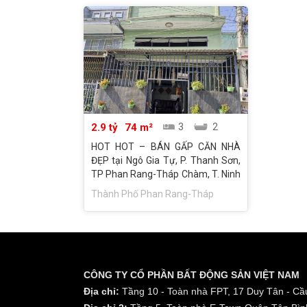
2.9 tỷ
74 m²
3
2
HOT HOT – BÁN GẤP CĂN NHÀ
ĐẸP tại Ngô Gia Tự, P. Thanh Sơn,
TP Phan Rang-Tháp Chàm, T. Ninh
Thuận
Thành Phố Phan Rang-Tháp
Chàm - Ninh Thuận
CÔNG TY CỔ PHẦN BẤT ĐỘNG SẢN VIỆT NAM
Địa chỉ:
Tầng 10 - Toàn nhà FPT, 17 Duy Tân - Cầu