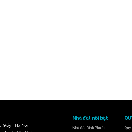
Nhà đất nổi bật
QU
 Giấy - Hà Nội
Nhà đất Bình Phước
Quy 