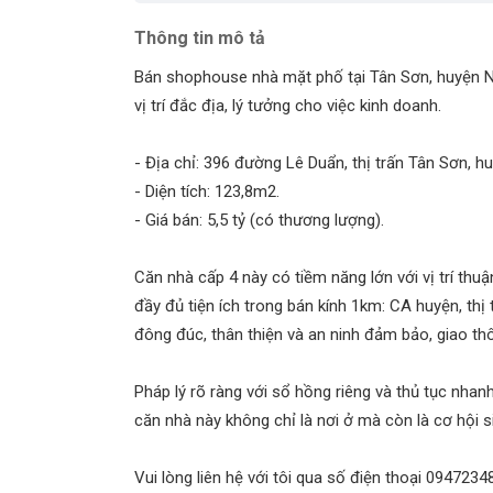
Thông tin mô tả
Bán shophouse nhà mặt phố tại Tân Sơn, huyện Ni
vị trí đắc địa, lý tưởng cho việc kinh doanh.
- Địa chỉ: 396 đường Lê Duẩn, thị trấn Tân Sơn, h
- Diện tích: 123,8m2.
- Giá bán: 5,5 tỷ (có thương lượng).
Căn nhà cấp 4 này có tiềm năng lớn với vị trí thu
đầy đủ tiện ích trong bán kính 1km: CA huyện, thị 
đông đúc, thân thiện và an ninh đảm bảo, giao thô
Pháp lý rõ ràng với sổ hồng riêng và thủ tục nha
căn nhà này không chỉ là nơi ở mà còn là cơ hội si
Vui lòng liên hệ với tôi qua số điện thoại 09472348