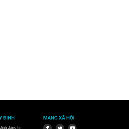
Y ĐỊNH
MẠNG XÃ HỘI
định đăng tin