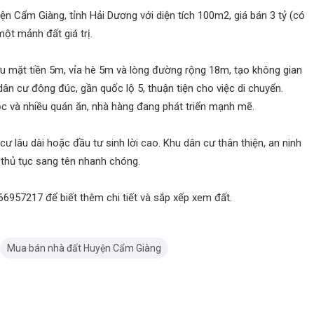
ện Cẩm Giàng, tỉnh Hải Dương với diện tích 100m2, giá bán 3 tỷ (có
một mảnh đất giá trị.
ữu mặt tiền 5m, vỉa hè 5m và lòng đường rộng 18m, tạo không gian
dân cư đông đúc, gần quốc lộ 5, thuận tiện cho việc di chuyển.
ọc và nhiều quán ăn, nhà hàng đang phát triển mạnh mẽ.
ư lâu dài hoặc đầu tư sinh lời cao. Khu dân cư thân thiện, an ninh
 thủ tục sang tên nhanh chóng.
366957217 để biết thêm chi tiết và sắp xếp xem đất.
Mua bán nhà đất Huyện Cẩm Giàng