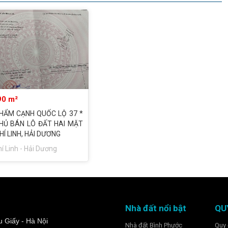
90 m²
 PHẨM CẠNH QUỐC LỘ 37 *
HỦ BÁN LÔ ĐẤT HAI MẶT
HÍ LINH, HẢI DƯƠNG
í Linh - Hải Dương
Nhà đất nổi bật
QU
 Giấy - Hà Nội
Nhà đất Bình Phước
Quy 