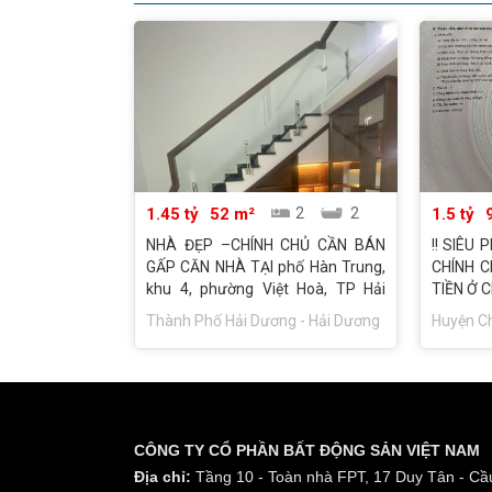
1.45 tỷ
52 m²
2
2
1.5 tỷ
NHÀ ĐẸP –CHÍNH CHỦ CẦN BÁN
!! SIÊU
GẤP CĂN NHÀ TẠI phố Hàn Trung,
CHÍNH C
khu 4, phường Việt Hoà, TP Hải
TIỀN Ở C
Dương
Thành Phố Hải Dương - Hải Dương
Huyện Ch
CÔNG TY CỔ PHẦN BẤT ĐỘNG SẢN VIỆT NAM
Địa chỉ:
Tầng 10 - Toàn nhà FPT, 17 Duy Tân - Cầu