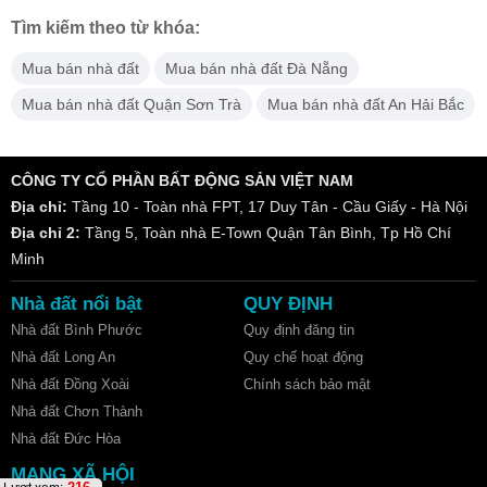
Tìm kiếm theo từ khóa:
Mua bán nhà đất
Mua bán nhà đất Đà Nẵng
Mua bán nhà đất Quận Sơn Trà
Mua bán nhà đất An Hải Bắc
CÔNG TY CỔ PHẦN BẤT ĐỘNG SẢN VIỆT NAM
Địa chỉ:
Tầng 10 - Toàn nhà FPT, 17 Duy Tân - Cầu Giấy - Hà Nội
Địa chỉ 2:
Tầng 5, Toàn nhà E-Town Quận Tân Bình, Tp Hồ Chí
Minh
Nhà đất nổi bật
QUY ĐỊNH
Nhà đất Bình Phước
Quy định đăng tin
Nhà đất Long An
Quy chế hoạt động
Nhà đất Đồng Xoài
Chính sách bảo mật
Nhà đất Chơn Thành
Nhà đất Đức Hòa
MẠNG XÃ HỘI