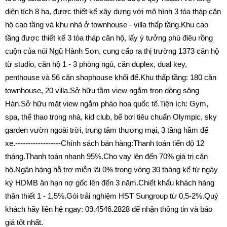
diện tích 8 ha, được thiết kế xây dựng với mô hình 3 tòa tháp căn
hộ cao tầng và khu nhà ở townhouse - villa thấp tầng.Khu cao
tầng được thiết kế 3 tòa tháp căn hộ, lấy ý tưởng phù điêu rồng
cuộn của núi Ngũ Hành Sơn, cung cấp ra thị trường 1373 căn hộ
từ studio, căn hộ 1 - 3 phòng ngủ, căn duplex, dual key,
penthouse và 56 căn shophouse khối đế.Khu thấp tầng: 180 căn
townhouse, 20 villa.Sở hữu tầm view ngắm trọn dòng sông
Hàn.Sở hữu mặt view ngắm pháo hoa quốc tế.Tiện ích: Gym,
spa, thể thao trong nhà, kid club, bể bơi tiêu chuẩn Olympic, sky
garden vườn ngoài trời, trung tâm thương mại, 3 tầng hầm để
xe.------------------Chính sách bán hàng:Thanh toán tiến độ 12
tháng.Thanh toán nhanh 95%.Cho vay lên đến 70% giá trị căn
hộ.Ngân hàng hỗ trợ miễn lãi 0% trong vòng 30 tháng kể từ ngày
ký HDMB ân hạn nợ gốc lên đến 3 năm.Chiết khấu khách hàng
thân thiết 1 - 1,5%.Gói trải nghiệm HST Sungroup từ 0,5-2%.Quý
khách hãy liên hệ ngay: 09.4546.2828 để nhận thông tin và báo
giá tốt nhất.