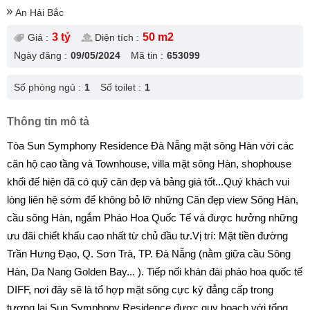
An Hải Bắc
3 tỷ
50 m2
Giá :
Diện tích :
Ngày đăng :
09/05/2024
Mã tin :
653099
Số phòng ngủ :
1
Số toilet :
1
Thông tin mô tả
Tòa Sun Symphony Residence Đà Nẵng mặt sông Hàn với các
căn hộ cao tầng và Townhouse, villa mặt sông Hàn, shophouse
khối đế hiện đã có quỹ căn đẹp và bảng giá tốt...Quý khách vui
lòng liên hệ sớm để không bỏ lỡ những Căn đẹp view Sông Hàn,
cầu sông Hàn, ngắm Pháo Hoa Quốc Tế và được hưởng những
ưu đãi chiết khấu cao nhất từ chủ đầu tư.Vị trí: Mặt tiền đường
Trần Hưng Đạo, Q. Sơn Trà, TP. Đà Nẵng (nằm giữa cầu Sông
Hàn, Da Nang Golden Bay... ). Tiếp nối khán đài pháo hoa quốc tế
DIFF, nơi đây sẽ là tổ hợp mặt sông cực kỳ đẳng cấp trong
tương lai.Sun Symphony Residence được quy hoạch với tổng