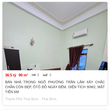
36.5 tỷ
90 m²
3
3
BÁN NHÀ TRONG NGÕ PHƯỜNG TRẦN LÃM XÂY CHẮC
CHẮN CÒN ĐẸP, ÔTÔ ĐỖ NGÀY ĐÊM, DIỆN TÍCH 90M2, MẶT
TIỀN 6M
Thành Phố Thái Bình - Thái Bình