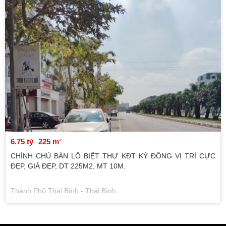
6.75 tỷ
225 m²
CHÍNH CHỦ BÁN LÔ BIỆT THỰ KĐT KỲ ĐỒNG VỊ TRÍ CỰC
ĐẸP, GIÁ ĐẸP, DT 225M2, MT 10M.
Thành Phố Thái Bình - Thái Bình