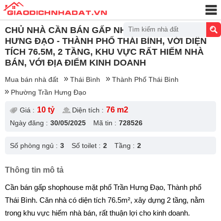
CHỦ NHÀ CẦN BÁN GẤP NHÀ MẶT PHỐ TRẦN
Tìm kiếm nhà đất
HƯNG ĐẠO - THÀNH PHỐ THÁI BÌNH, VỚI DIỆN
TÍCH 76.5M, 2 TẦNG, KHU VỰC RẤT HIẾM NHÀ
BÁN, VỚI ĐỊA ĐIỂM KINH DOANH
Mua bán nhà đất
Thái Bình
Thành Phố Thái Bình
Phường Trần Hưng Đạo
10 tỷ
76 m2
Giá :
Diện tích :
Ngày đăng :
30/05/2025
Mã tin :
728526
Số phòng ngủ :
3
Số toilet :
2
Tầng :
2
Thông tin mô tả
Cần bán gấp shophouse mặt phố Trần Hưng Đạo, Thành phố
Thái Bình. Căn nhà có diện tích 76.5m², xây dựng 2 tầng, nằm
trong khu vực hiếm nhà bán, rất thuận lợi cho kinh doanh.