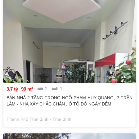
3.7 tỷ
90 m²
2
1
BÁN NHÀ 2 TẦNG TRONG NGÕ PHẠM HUY QUANG, P TRẦN
LÃM - NHÀ XÂY CHẮC CHẮN , Ô TÔ ĐỖ NGÀY ĐÊM.
Thành Phố Thái Bình - Thái Bình