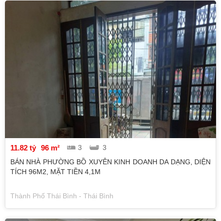
11.82 tỷ
96 m²
3
3
BÁN NHÀ PHƯỜNG BỒ XUYÊN KINH DOANH DA DẠNG, DIỆN
TÍCH 96M2, MẶT TIỀN 4,1M
Thành Phố Thái Bình - Thái Bình