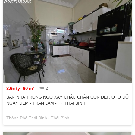
3.65 tỷ
90 m²
2
BÁN NHÀ TRONG NGÕ XÂY CHẮC CHẮN CÒN ĐẸP, ÔTÔ ĐỖ
NGÀY ĐÊM - TRẦN LÃM - TP THÁI BÌNH
Thành Phố Thái Bình - Thái Bình