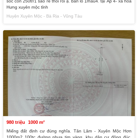
sốc còn 250tr/1 sào rẻ thôi rồi ạ. bán lổ 1mẫu4. tại Ấp 4- xã hoà
Hưng xuyên mộc tỉnh
Huyện Xuyên Mộc - Bà Rịa - Vũng Tàu
980 triệu
1000 m²
Miếng đất định cư đúng nghĩa. Tân Lâm - Xuyên Mộc Hơn
1000m2 100tc đường nhựa tim vàng, khu dân cư đông đúc.