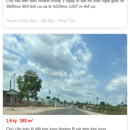
Chủ kẹt tiền bán nhanh trong 3 ngày lô đat thị trấn ngãi giao dt
3600mv 903 thổ cư và lô 4229mv 1207 m thổ cư
Huyện Châu Đức - Bà Rịa - Vũng Tàu
1.6 tỷ
182 m²
Chủ cần bán lô đất kim long đường B sát tttm kim long