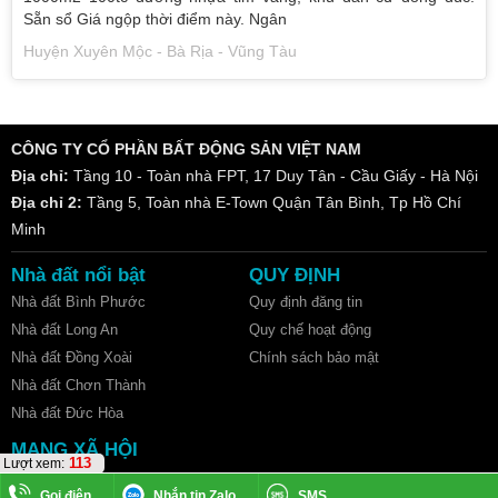
Sẵn sổ Giá ngộp thời điểm này. Ngân
Huyện Xuyên Mộc - Bà Rịa - Vũng Tàu
CÔNG TY CỔ PHẦN BẤT ĐỘNG SẢN VIỆT NAM
Địa chỉ:
Tầng 10 - Toàn nhà FPT, 17 Duy Tân - Cầu Giấy - Hà Nội
Địa chỉ 2:
Tầng 5, Toàn nhà E-Town Quận Tân Bình, Tp Hồ Chí
Minh
Nhà đất nổi bật
QUY ĐỊNH
Nhà đất Bình Phước
Quy định đăng tin
Nhà đất Long An
Quy chế hoạt động
Nhà đất Đồng Xoài
Chính sách bảo mật
Nhà đất Chơn Thành
Nhà đất Đức Hòa
MẠNG XÃ HỘI
113
Lượt xem:
Gọi điện
Nhắn tin Zalo
SMS