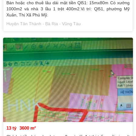
Bán hoặc cho thuê lâu dài mặt tiền Ql51: 15mx80m Có xưởng
1000m2 và nhà 3 lầu 1 trệt 400m2.Vị trí: Ql51, phường Mỹ
Xuân, Thị Xã Phú Mỹ.
Huyện Tân Thành - Bà Rịa - Vũng Tàu
13 tỷ
3600 m²