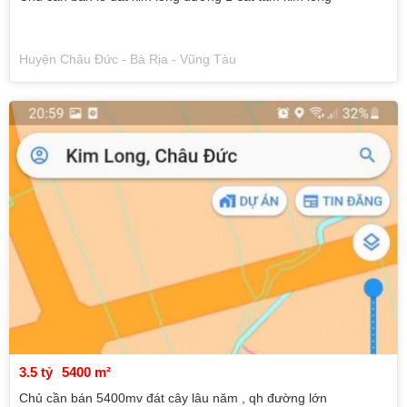
Huyện Châu Đức - Bà Rịa - Vũng Tàu
3.5 tỷ
5400 m²
Chủ cần bán 5400mv đát cây lâu năm , qh đường lớn