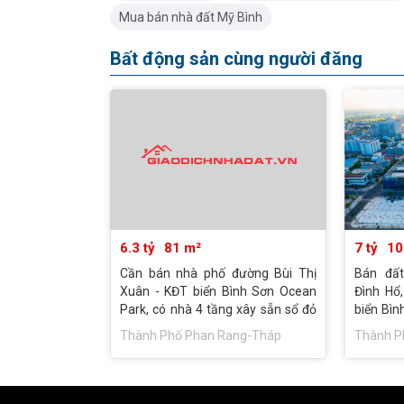
Mua bán nhà đất Mỹ Bình
Bất động sản cùng người đăng
6.3 tỷ
81 m²
7 tỷ
10
Cần bán nhà phố đường Bùi Thị
Bán đấ
Xuân - KĐT biển Bình Sơn Ocean
Đình Hổ,
Park, có nhà 4 tầng xây sẵn sổ đỏ
biển Bìn
lâu dài
tư
Thành Phố Phan Rang-Tháp
Thành P
Chàm - Ninh Thuận
Chàm - 