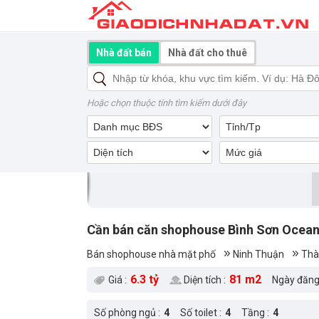
Nhà đất bán
Nhà đất cho thuê
Hoặc chọn thuộc tính tìm kiếm dưới đây
Cần bán căn shophouse Bình Sơn Ocean P
Bán shophouse nhà mặt phố
Ninh Thuận
Thà
6.3 tỷ
81 m2
Giá :
Diện tích :
Ngày đăng
Số phòng ngủ :
4
Số toilet :
4
Tầng :
4