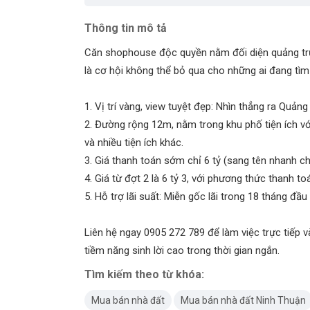
Thông tin mô tả
Căn shophouse độc quyền nằm đối diện quảng trư
là cơ hội không thể bỏ qua cho những ai đang tì
1. Vị trí vàng, view tuyệt đẹp: Nhìn thẳng ra Quả
2. Đường rộng 12m, nằm trong khu phố tiện ích vớ
và nhiều tiện ích khác.
3. Giá thanh toán sớm chỉ 6 tỷ (sang tên nhanh c
4. Giá từ đợt 2 là 6 tỷ 3, với phương thức thanh to
5. Hỗ trợ lãi suất: Miễn gốc lãi trong 18 tháng đầu 
Liên hệ ngay 0905 272 789 để làm việc trực tiếp 
tiềm năng sinh lời cao trong thời gian ngắn.
Tìm kiếm theo từ khóa:
Mua bán nhà đất
Mua bán nhà đất Ninh Thuận