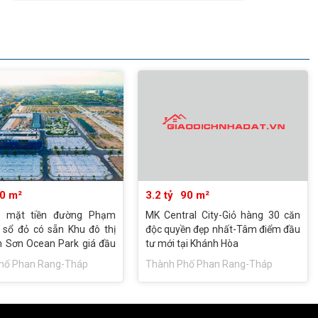
0 m²
3.2 tỷ
90 m²
t mặt tiền đường Phạm
MK Central City-Giỏ hàng 30 căn
 sổ đỏ có sẵn Khu đô thị
độc quyền đẹp nhất-Tâm điểm đầu
h Sơn Ocean Park giá đầu
tư mới tại Khánh Hòa
hố Phan Rang-Tháp
Thành Phố Phan Rang-Tháp
Ninh Thuận
Chàm - Ninh Thuận