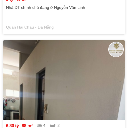
Nhà DT chính chủ đang ở Nguyễn Văn Linh
Quận Hải Châu - Đà Nẵng
6.80 tỷ
88 m²
4
2