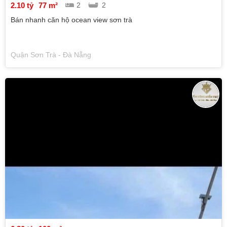
2.10 tỷ
77 m²
2
2
Bán nhanh căn hộ ocean view sơn trà
Quận Sơn Trà - Đà Nẵng