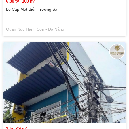
6.80 tỷ
100 m²
Lô Cặp Mặt Biển Trường Sa
Quận Ngũ Hành Sơn - Đà Nẵng
3 tỷ
49 m²