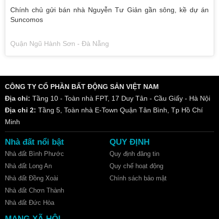
Chính chủ gửi bán nhà Nguyễn Tư Giản gần sông, kề dự án
Suncomos
Quận Ngũ Hành Sơn - Đà Nẵng
CÔNG TY CỔ PHẦN BẤT ĐỘNG SẢN VIỆT NAM
Địa chỉ:
Tầng 10 - Toàn nhà FPT, 17 Duy Tân - Cầu Giấy - Hà Nội
Địa chỉ 2:
Tầng 5, Toàn nhà E-Town Quận Tân Bình, Tp Hồ Chí
Minh
Nhà đất nổi bật
QUY ĐỊNH
Nhà đất Bình Phước
Quy định đăng tin
Nhà đất Long An
Quy chế hoạt động
Nhà đất Đồng Xoài
Chính sách bảo mật
Nhà đất Chơn Thành
Nhà đất Đức Hòa
MẠNG XÃ HỘI