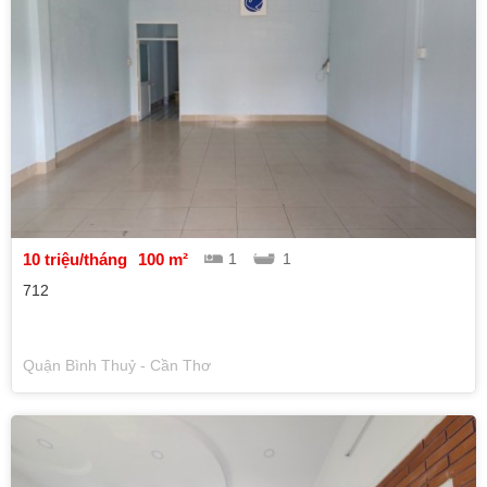
10 triệu/tháng
100 m²
1
1
712
Quận Bình Thuỷ - Cần Thơ