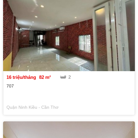
16 triệu/tháng
82 m²
2
707
Quận Ninh Kiều - Cần Thơ