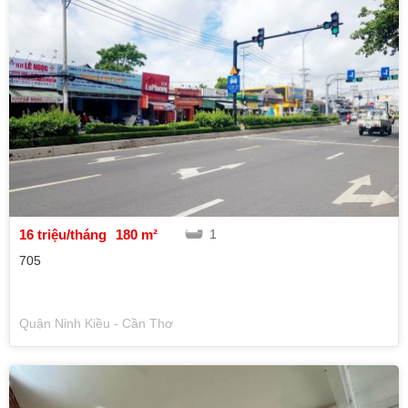
16 triệu/tháng
180 m²
1
705
Quận Ninh Kiều - Cần Thơ