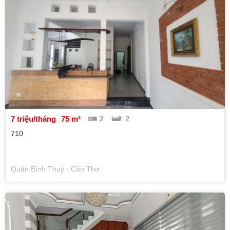
7 triệu/tháng
75 m²
2
2
710
Quận Bình Thuỷ - Cần Thơ