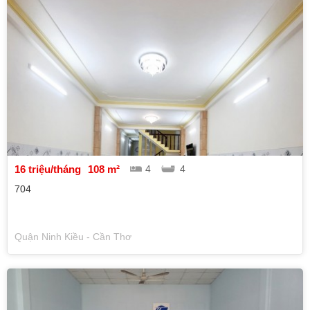
16 triệu/tháng
108 m²
4
4
704
Quận Ninh Kiều - Cần Thơ