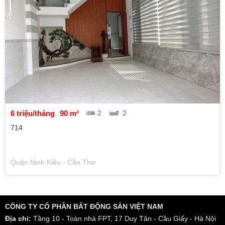
6 triệu/tháng
90 m²
2
2
714
Quận Ninh Kiều - Cần Thơ
CÔNG TY CỔ PHẦN BẤT ĐỘNG SẢN VIỆT NAM
Địa chỉ:
Tầng 10 - Toàn nhà FPT, 17 Duy Tân - Cầu Giấy - Hà Nội