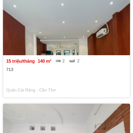
15 triệu/tháng
140 m²
2
2
713
Quận Cái Răng - Cần Thơ