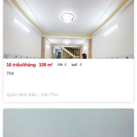
16 triệu/tháng
108 m²
4
4
704
Quận Ninh Kiều - Cần Thơ