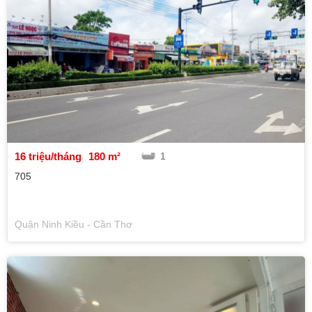
16 triệu/tháng
180 m²
1
705
Quận Ninh Kiều - Cần Thơ