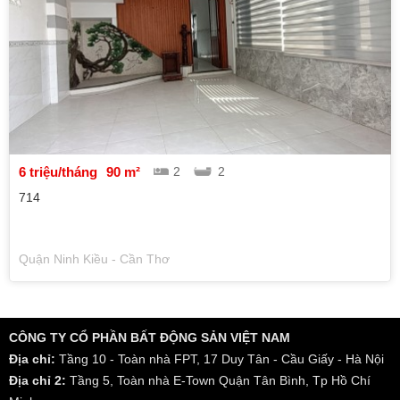
6 triệu/tháng
90 m²
2
2
714
Quận Ninh Kiều - Cần Thơ
CÔNG TY CỔ PHẦN BẤT ĐỘNG SẢN VIỆT NAM
Địa chỉ:
Tầng 10 - Toàn nhà FPT, 17 Duy Tân - Cầu Giấy - Hà Nội
Địa chỉ 2:
Tầng 5, Toàn nhà E-Town Quận Tân Bình, Tp Hồ Chí