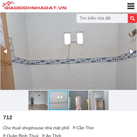
Tìm kiếm nhà đất
712
Cho thuê shophouse nhà mặt phố
Cần Thơ
Quận Bình Thuỷ
An Thới