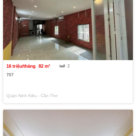
16 triệu/tháng
82 m²
2
707
Quận Ninh Kiều - Cần Thơ