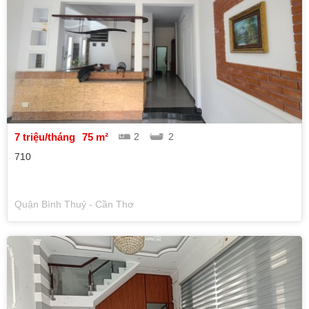
7 triệu/tháng
75 m²
2
2
710
Quận Bình Thuỷ - Cần Thơ