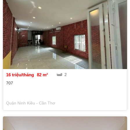
16 triệu/tháng
82 m²
2
707
Quận Ninh Kiều - Cần Thơ