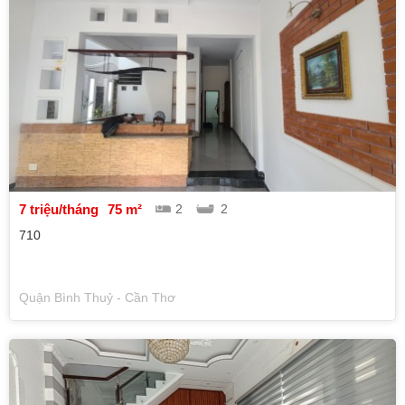
7 triệu/tháng
75 m²
2
2
710
Quận Bình Thuỷ - Cần Thơ