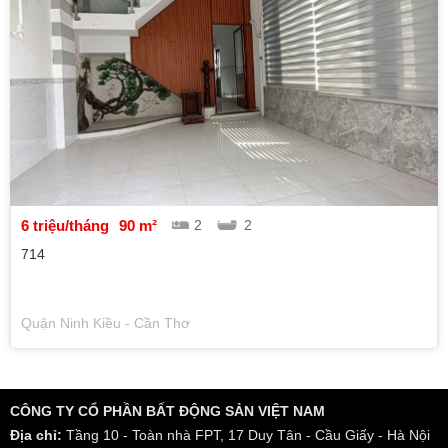
6 triệu/tháng
90 m²
2
2
714
Quận Ninh Kiều - Cần Thơ
CÔNG TY CỔ PHẦN BẤT ĐỘNG SẢN VIỆT NAM
Địa chỉ:
Tầng 10 - Toàn nhà FPT, 17 Duy Tân - Cầu Giấy - Hà Nội