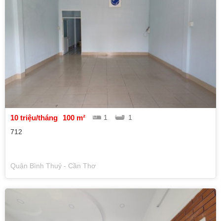
10 triệu/tháng
100 m²
1
1
712
Quận Bình Thuỷ - Cần Thơ