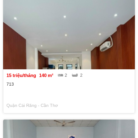
15 triệu/tháng
140 m²
2
2
713
Quận Cái Răng - Cần Thơ