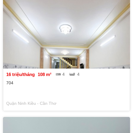
16 triệu/tháng
108 m²
4
4
704
Quận Ninh Kiều - Cần Thơ