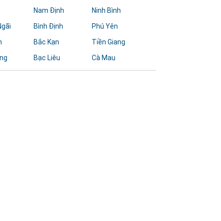
Nam Định
Ninh Bình
gãi
Bình Định
Phú Yên
h
Bắc Kạn
Tiền Giang
ăng
Bạc Liêu
Cà Mau