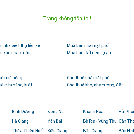
Trang không tồn tại!
 nhà biệt thự liền kề
Mua bán nhà mặt phố
n kho nhà xưởng
Mua bán đất nền dự án
uê nhà riêng
Cho thuê nhà mặt phố
ê cửa hàng, ki ốt
Cho thuê kho, nhà xưởng, đất
Bình Dương
Đồng Nai
Khánh Hòa
Hải Phò
Hà Giang
Yên Bái
Bà Rịa - Vũng Tàu
Cần Th
Thừa Thiên Huế
Kiên Giang
Bắc Giang
Bắc Nin