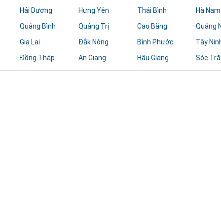
Hải Dương
Hưng Yên
Thái Bình
Hà Nam
Quảng Bình
Quảng Trị
Cao Bằng
Quảng N
Gia Lai
Đắk Nông
Bình Phước
Tây Nin
Đồng Tháp
An Giang
Hậu Giang
Sóc Tr